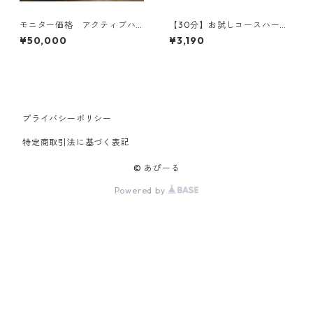
モニター価格 アクティブハ
【30分】お試しコースハーブ
ーバルライフ®︎認定講師養成講
ティーワンポイントレクチャ
¥50,000
¥3,190
座
ー
プライバシーポリシー
特定商取引法に基づく表記
© あぴーる
Powered by